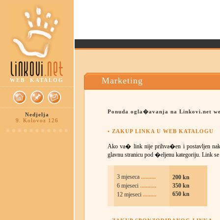
Marketing
WEB KATALOG
Ponuda ogla�avanja na Linkovi.net we
Nedjelja
9. Kolovoz 126
• ZAKUP LINKA U WEB KATALOGU
Ako va� link nije prihva�en i postavljen nako
glavnu stranicu pod �eljenu kategoriju.
Link se
..........
3 mjeseca
200 kn
...........
6 mjeseci
350 kn
.........
650 kn
12 mjeseci