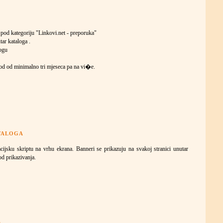
a pod kategoriju "Linkovi.net - preporuka"
tar kataloga .
logu
iod od minimalno tri mjeseca pa na vi�e.
ATALOGA
ijsku skriptu na vrhu ekrana. Banneri se prikazuju na svakoj stranici unutar
od prikazivanja.