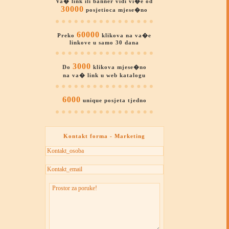
Va� link ili banner vidi vi�e od
30000
posjetioca mjese�no
60000
Preko
klikova na va�e
linkove u samo 30 dana
3000
Do
klikova mjese�no
na va� link u web katalogu
6000
unique posjeta tjedno
Kontakt forma - Marketing