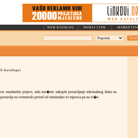
Linkovi.net ::: Za vas biramo samo najbolje linkove. Kategorije: SERVISNI LINKOVI, MUSIC, MOVIES, DIVX, DVD, MP3, TOP LISTE, TITLOVI, HARDWARE, SOFTWARE, WEBMASTER, CLIPARTS, FONTS, STOCK PHOTO, ICONS, SHOOPING, WEB DU�ANI, ZABAVA, MEDIJI
WEB KATALOG
DODAJ LINK
MARKETIN
b katalogu:
n standardne prijave, tada mo�ete zakupiti postavljanje tekstualnog linka na
 postavlja na vremenski period od minimalno tri mjeseca pa na vi�e.