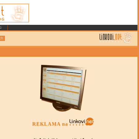
, GSM, SMS, POSAO, OGLASNICI, ZDRAVLJE, HRANA, TURIZAM, SPORT, EROTIKA
G
REKLAMA na