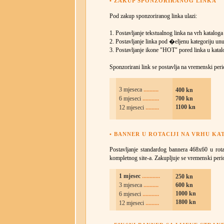
• ZAKUP SPONZORIRANOG LINKA
Pod zakup sponzoriranog linka ulazi:
1. Postavljanje tekstualnog linka na vrh katalog
2. Postavljanje linka pod �eljenu kategoriju unu
3. Postavljanje ikone "HOT" pored linka u kata
Sponzorirani link se postavlja na vremenski per
..........
3 mjeseca
400 kn
...........
6 mjeseci
700 kn
.........
1100 kn
12 mjeseci
• BANNER U ROTACIJI NA VRHU K
Postavljanje standardog bannera 468x60 u rotac
kompletnog site-a. Zakupljuje se vremenski peri
............
1 mjesec
250 kn
..........
3 mjeseca
600 kn
...........
1000 kn
6 mjeseci
1800 kn
.........
12 mjeseci